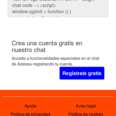
para
embeber
el
chat
en
tu
web:
Crea una cuenta gratis en
nuestro chat
Accede a funcionalidades especiales en el chat
de Asteasu registrando tu cuenta.
Regístrate gratis
Ayuda
Aviso legal
Política de privacidad
Política de cookies