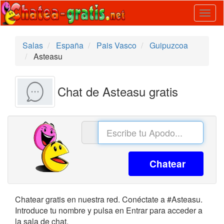
Togg
navig
Salas
España
Pais Vasco
Guipuzcoa
Asteasu
Chat de Asteasu gratis
Chatear
Chatear gratis en nuestra red. Conéctate a #Asteasu.
Introduce tu nombre y pulsa en Entrar para acceder a
la sala de chat.