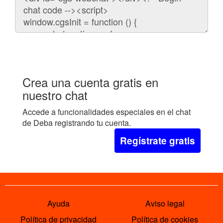
para
embeber
el
chat
en
tu
web:
Crea una cuenta gratis en
nuestro chat
Accede a funcionalidades especiales en el chat
de Deba registrando tu cuenta.
Regístrate gratis
Ayuda
Aviso legal
Política de privacidad
Política de cookies