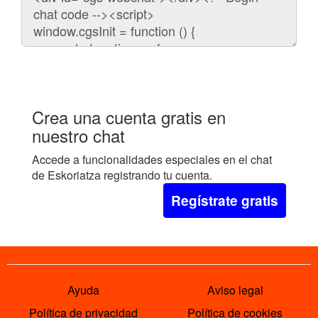
para
embeber
el
chat
en
tu
web:
Crea una cuenta gratis en
nuestro chat
Accede a funcionalidades especiales en el chat
de Eskoriatza registrando tu cuenta.
Regístrate gratis
Ayuda
Aviso legal
Política de privacidad
Política de cookies