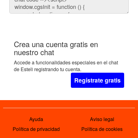
embeber
el
chat
en
tu
web:
Crea una cuenta gratis en
nuestro chat
Accede a funcionalidades especiales en el chat
de Esteli registrando tu cuenta.
Regístrate gratis
Ayuda
Aviso legal
Política de privacidad
Política de cookies