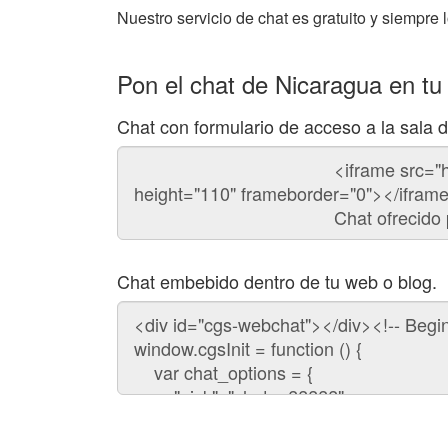
Nuestro servicio de chat es gratuito y siempre l
Pon el chat de Nicaragua en tu
Chat con formulario de acceso a la sala 
Código
del
chat
Chat embebido dentro de tu web o blog.
Código
para
embeber
el
chat
en
tu