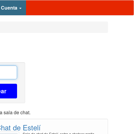
 Cuenta
ear
a sala de chat.
hat de Estelí
Sala de chat de Estelí, entra a chatear gratis