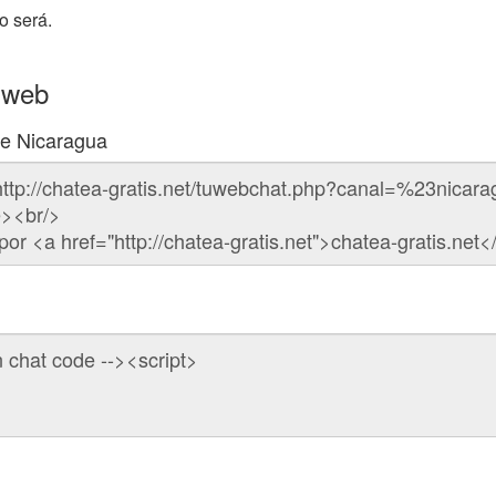
o será.
 web
de Nicaragua