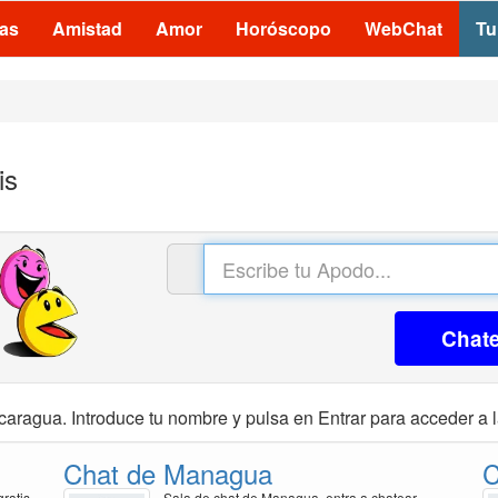
las
Amistad
Amor
Horóscopo
WebChat
Tu
is
Chat
caragua. Introduce tu nombre y pulsa en Entrar para acceder a l
Chat de Managua
C
ratis
Sala de chat de Managua, entra a chatear