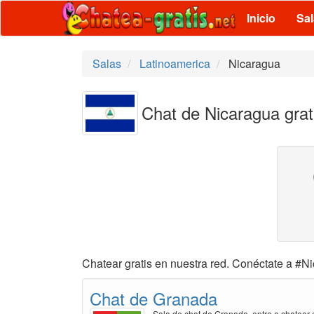
Inicio
Sa
Salas
Latinoamerica
Nicaragua
Chat de Nicaragua grat
Chatear gratis en nuestra red. Conéctate a #Ni
Chat de Granada
Sala de chat de Granada, entra a chatear g