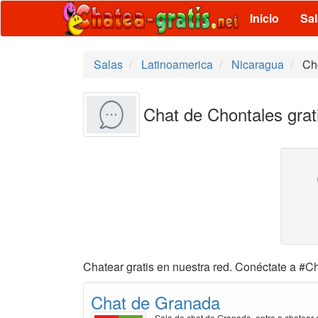
Inicio
Sa
Salas
Latinoamerica
Nicaragua
Ch
Chat de Chontales grat
Chatear gratis en nuestra red. Conéctate a #Ch
Chat de Granada
Sala de chat de Granada, entra a chatear g