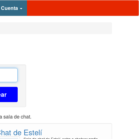
 Cuenta
ear
a sala de chat.
hat de Estelí
Sala de chat de Estelí, entra a chatear gratis