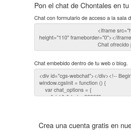
Pon el chat de Chontales en tu
Chat con formulario de acceso a la sala 
Código
del
chat
Chat embebido dentro de tu web o blog.
Código
para
embeber
el
chat
en
tu
web:
Crea una cuenta gratis en nue