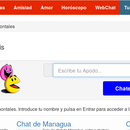
las
Amistad
Amor
Horóscopo
WebChat
Tu
ontales
is
Chat
ontales. Introduce tu nombre y pulsa en Entrar para acceder a l
Chat de Managua
C
ratis
Sala de chat de Managua, entra a chatear