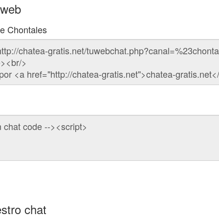
 web
de Chontales
stro chat