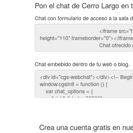
Pon el chat de Cerro Largo en 
Chat con formulario de acceso a la sala 
Código
del
chat
Chat embebido dentro de tu web o blog.
Código
para
embeber
el
chat
en
tu
web:
Crea una cuenta gratis en nue