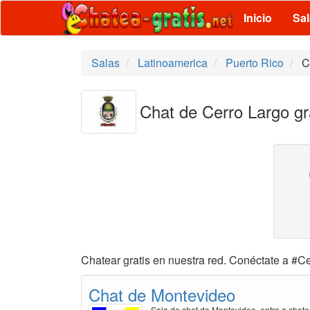
Inicio
Sa
Salas
Latinoamerica
Puerto Rico
C
Chat de Cerro Largo gr
Chatear gratis en nuestra red. Conéctate a #Ce
Chat de Montevideo
Sala de chat de Montevideo, entra a chate