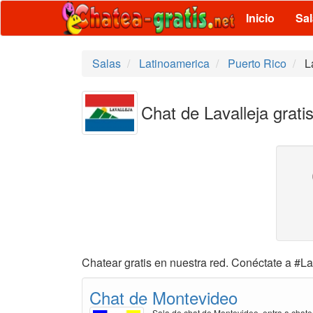
Inicio
Sa
Salas
Latinoamerica
Puerto Rico
L
Chat de Lavalleja grati
Chatear gratis en nuestra red. Conéctate a #Lav
Chat de Montevideo
Sala de chat de Montevideo, entra a chate