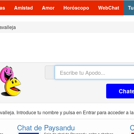
las
Amistad
Amor
Horóscopo
WebChat
Tu
avalleja
s
Chat
alleja. Introduce tu nombre y pulsa en Entrar para acceder a la
Chat de Paysandu
C
ar
Sala de chat de Paysandu, entra a chatear