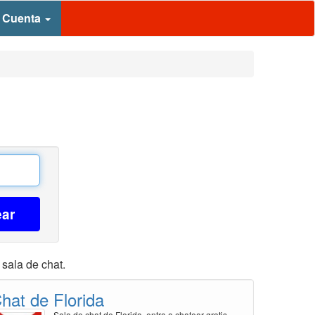
 Cuenta
ear
 sala de chat.
hat de Florida
Sala de chat de Florida, entra a chatear gratis