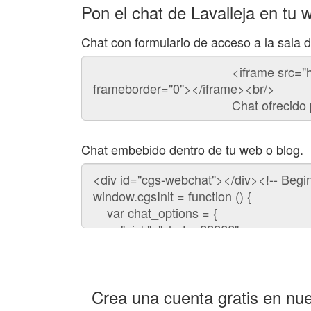
Pon el chat de Lavalleja en tu 
Chat con formulario de acceso a la sala d
Código
del
chat
Chat embebido dentro de tu web o blog.
Código
para
embeber
el
chat
en
tu
web:
Crea una cuenta gratis en nue