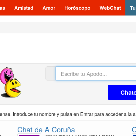
las
Amistad
Amor
Horóscopo
WebChat
Tu
Chat
ense. Introduce tu nombre y pulsa en Entrar para acceder a la s
Chat de A Coruña
C
s
Sala de chat de A Coruña, entra a chatear