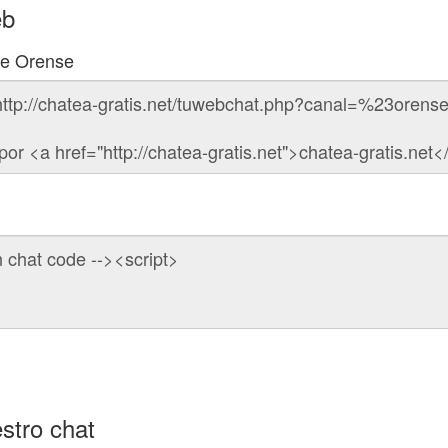
eb
de Orense
stro chat