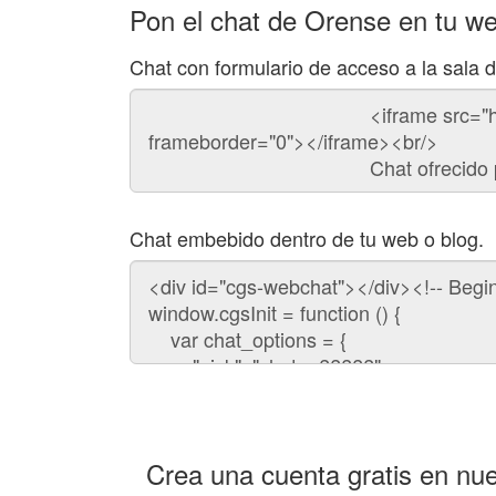
Pon el chat de Orense en tu w
Chat con formulario de acceso a la sala 
Código
del
chat
Chat embebido dentro de tu web o blog.
Código
para
embeber
el
chat
en
tu
web:
Crea una cuenta gratis en nue