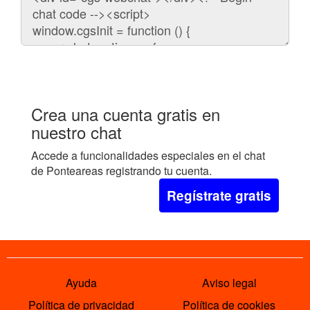
para
embeber
el
chat
en
tu
web:
Crea una cuenta gratis en
nuestro chat
Accede a funcionalidades especiales en el chat
de Ponteareas registrando tu cuenta.
Regístrate gratis
Ayuda
Aviso legal
Política de privacidad
Política de cookies