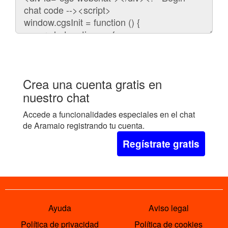
para
embeber
el
chat
en
tu
web:
Crea una cuenta gratis en
nuestro chat
Accede a funcionalidades especiales en el chat
de Aramaio registrando tu cuenta.
Regístrate gratis
Ayuda
Aviso legal
Política de privacidad
Política de cookies