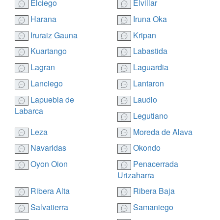
Elciego
Elvillar
Harana
Iruna Oka
Iruraiz Gauna
Kripan
Kuartango
Labastida
Lagran
Laguardia
Lanciego
Lantaron
Lapuebla de
Laudio
Labarca
Legutiano
Leza
Moreda de Alava
Navaridas
Okondo
Oyon Oion
Penacerrada
Urizaharra
Ribera Alta
Ribera Baja
Salvatierra
Samaniego