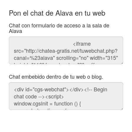
Pon el chat de Alava en tu web
Chat con formulario de acceso a la sala de
Alava
Código
del
chat
Chat embebido dentro de tu web o blog.
Código
para
embeber
el
chat
en
tu
web: