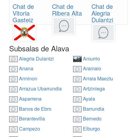
Chat de
Chat de
Chat de
Vitoria
Ribera Alta
Alegria
Gasteiz
Dulantzi
Subsalas de Alava
Alegria Dulantzi
Amurrio
Anana
Aramaio
Arminon
Arraia Maeztu
Arrazua Ubarrundia
Artziniega
Asparrena
Ayala
Banos de Ebro
Barrundia
Berantevilla
Bernedo
Campezo
Elburgo