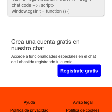
para
embeber
el
chat
en
tu
web:
Crea una cuenta gratis en
nuestro chat
Accede a funcionalidades especiales en el chat
de Labastida registrando tu cuenta.
Regístrate gratis
Ayuda
Aviso legal
Política de privacidad
Política de cookies