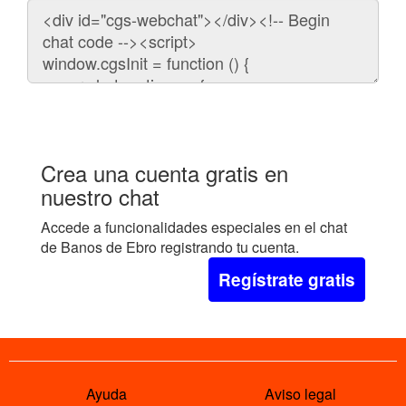
Código
para
embeber
el
chat
en
tu
web:
Crea una cuenta gratis en
nuestro chat
Accede a funcionalidades especiales en el chat
de Banos de Ebro registrando tu cuenta.
Regístrate gratis
Ayuda
Aviso legal