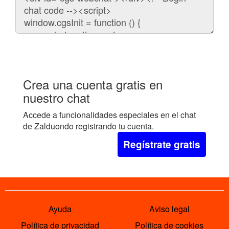
para
embeber
el
chat
en
tu
web:
Crea una cuenta gratis en
nuestro chat
Accede a funcionalidades especiales en el chat
de Zalduondo registrando tu cuenta.
Regístrate gratis
Ayuda
Aviso legal
Política de privacidad
Política de cookies