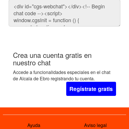
Código
para
embeber
el
chat
en
tu
web:
Crea una cuenta gratis en
nuestro chat
Accede a funcionalidades especiales en el chat
de Alcala de Ebro registrando tu cuenta.
Regístrate gratis
Ayuda
Aviso legal