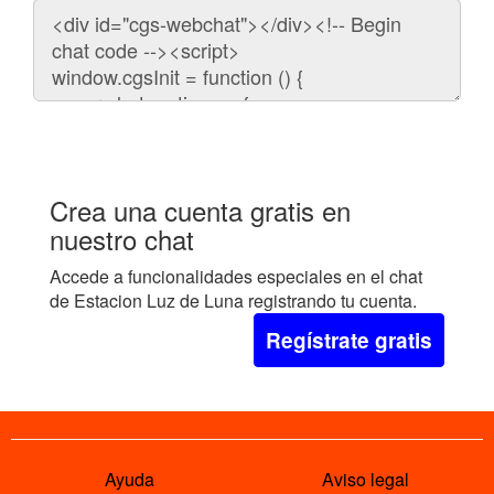
Código
para
embeber
el
chat
en
tu
web:
Crea una cuenta gratis en
nuestro chat
Accede a funcionalidades especiales en el chat
de Estacion Luz de Luna registrando tu cuenta.
Regístrate gratis
Ayuda
Aviso legal